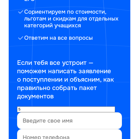
Сориентируем по стоимости,
льготам и скидкам для отдельных
категорий учащихся
Ответим на все вопросы
Если тебя все устроит —
поможем написать заявление
о поступлении и объясним, как
правильно собрать пакет
документов