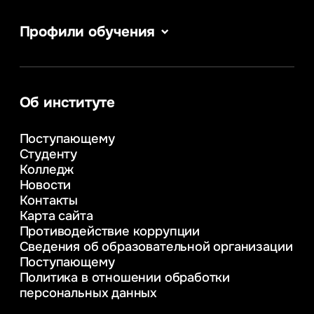
Профили обучения
Информатика
Сервис в сфере туризма и гостеприимства
Информационные системы и бизнес-
аналитика
Об институте
Управление в сфере коммерческой
деятельности
Поступающему
Психолого-педагогическое
Студенту
консультирование и медиация
Колледж
в образовании
Новости
Веб-дизайн
Контакты
Управление инновационным развитием
Карта сайта
предприятия
Противодействие коррупции
Уголовное право
Сведения об образовательной организации
Информационные технологии в бизнесе
Поступающему
Информационное и программное
Политика в отношении обработки
обеспечение бизнес процессов
персональных данных
Управление человеческими ресурсами
Таможенное регулирование и логистика