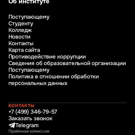
Об институте
аналитика
Управление в сфере коммерческой
Поступающему
деятельности
Студенту
Психолого-педагогическое
Колледж
консультирование и медиация
Новости
в образовании
Контакты
Управление инновационным развитием
Карта сайта
предприятия
Противодействие коррупции
Уголовное право
Сведения об образовательной организации
Информационные технологии в бизнесе
Поступающему
Информационное и программное
Политика в отношении обработки
обеспечение бизнес процессов
персональных данных
Управление человеческими ресурсами
Таможенное регулирование и логистика
Начальное образование
Интернет-маркетинг
КОНТАКТЫ
+7 (499) 346-79-57
Заказать звонок
Telegram
Приёмная комиссия