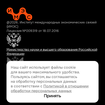
@2026, Институт международных экономических связей
(ИМЭС)
Лицензия №009319 от 18.07.2016
Министерство науки и высшего образования Российской
Федерации
Наш сайт использует файлы cookie
для вашего
максимального удобства.
Министерство просвещения Российской Федерации
Пользуясь сайтом, вы соглашаетесь
на обработку персональных данных
в соответствии с
Политикой в отношении
обработки персональных данных
Разработка сайта
Принять