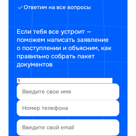
Ответим на все вопросы
Если тебя все устроит —
поможем написать заявление
о поступлении и объясним, как
правильно собрать пакет
документов