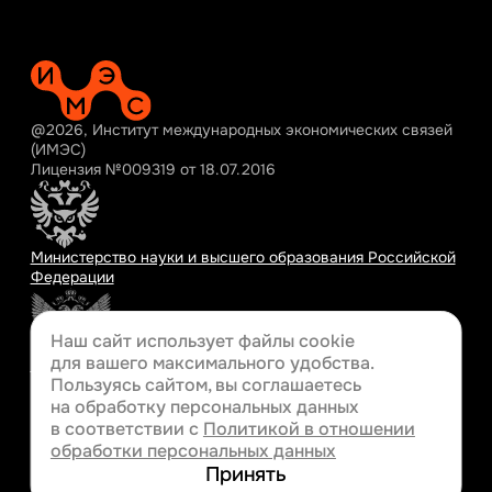
@2026, Институт международных экономических связей
(ИМЭС)
Лицензия №009319 от 18.07.2016
Министерство науки и высшего образования Российской
Федерации
Наш сайт использует файлы cookie
для вашего
максимального удобства.
Министерство просвещения Российской Федерации
Пользуясь сайтом, вы соглашаетесь
на обработку персональных данных
в соответствии с
Политикой в отношении
обработки персональных данных
Разработка сайта
Принять