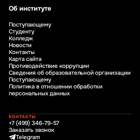
Информационные системы и бизнес-
Об институте
аналитика
Управление в сфере коммерческой
Поступающему
деятельности
Студенту
Психолого-педагогическое
Колледж
консультирование и медиация
Новости
в образовании
Контакты
Управление инновационным развитием
Карта сайта
предприятия
Противодействие коррупции
Уголовное право
Сведения об образовательной организации
Информационные технологии в бизнесе
Поступающему
Информационное и программное
Политика в отношении обработки
обеспечение бизнес процессов
персональных данных
Управление человеческими ресурсами
Таможенное регулирование и логистика
Начальное образование
Интернет-маркетинг
КОНТАКТЫ
+7 (499) 346-79-57
Заказать звонок
Telegram