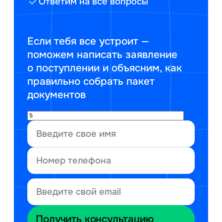
Ответим на все вопросы
Если тебя все устроит —
поможем написать заявление
о поступлении и объясним, как
правильно собрать пакет
документов