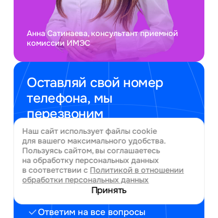
Анна Сатинаева, консультант приемной
комиссии ИМЭС
Оставляй свой номер
телефона, мы
перезвоним
Наш сайт использует файлы cookie
Уточним, какие у тебя результаты
для вашего
максимального удобства.
ЕГЭ
Пользуясь сайтом, вы соглашаетесь
на обработку персональных данных
в соответствии с
Политикой в отношении
Сориентируем по стоимости,
обработки персональных данных
льготам и скидкам для отдельных
Принять
категорий учащихся
Ответим на все вопросы