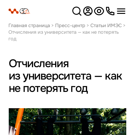
Версия
для слабовидящих
Главная страница
>
Пресс-центр
>
Статьи ИМЭС
>
Отчисления из университета — как не потерять
год
Отчисления
из университета — как
не потерять год