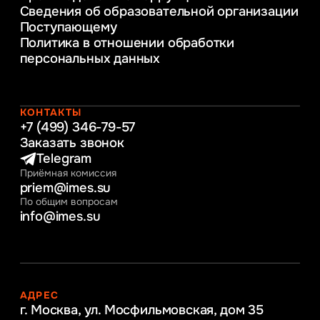
Сведения об образовательной организации
Информационные технологии в бизнесе
Поступающему
Информационное и программное
Политика в отношении обработки
обеспечение бизнес процессов
персональных данных
Управление человеческими ресурсами
Таможенное регулирование и логистика
Начальное образование
Интернет-маркетинг
КОНТАКТЫ
+7 (499) 346-79-57
Заказать звонок
Telegram
Приёмная комиссия
priem@imes.su
По общим вопросам
info@imes.su
АДРЕС
г. Москва, ул. Мосфильмовская,
дом 35