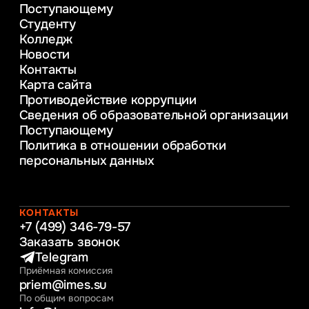
Поступающему
Психолого-педагогическое
Студенту
консультирование и медиация
Колледж
в образовании
Новости
Веб-дизайн
Контакты
Управление инновационным развитием
Карта сайта
предприятия
Противодействие коррупции
Уголовное право
Сведения об образовательной организации
Информационные технологии в бизнесе
Поступающему
Информационное и программное
Политика в отношении обработки
обеспечение бизнес процессов
персональных данных
Управление человеческими ресурсами
Таможенное регулирование и логистика
Начальное образование
Интернет-маркетинг
КОНТАКТЫ
+7 (499) 346-79-57
Заказать звонок
Telegram
Приёмная комиссия
priem@imes.su
По общим вопросам