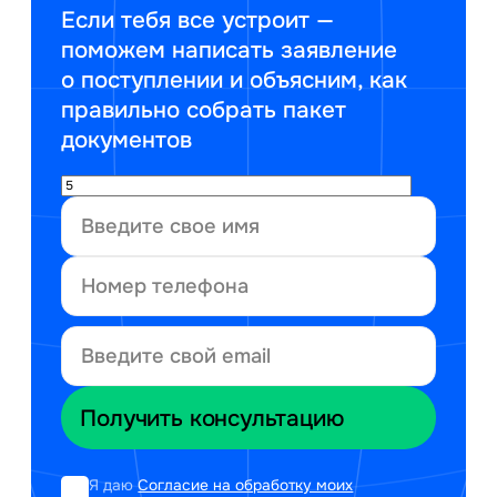
Если тебя все устроит —
поможем написать заявление
о поступлении и объясним, как
правильно собрать пакет
документов
Я даю
Согласие на обработку моих