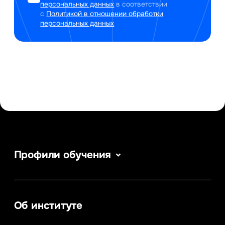
персональных данных
в соответствии
с
Политикой в отношении обработки
персональных данных
Профили обучения
Информатика
Сервис в сфере туризма и гостеприимства
Информационные системы и бизнес-
аналитика
Об институте
Управление в сфере коммерческой
деятельности