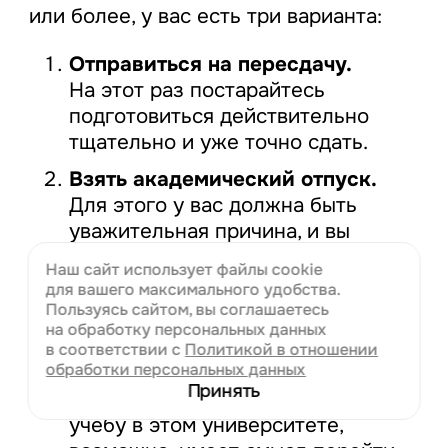
или более, у вас есть три варианта:
Отправиться на пересдачу.
На этот раз постарайтесь
подготовиться действительно
тщательно и уже точно сдать.
Взять академический отпуск.
Для этого у вас должна быть
уважительная причина, и вы
должны быть готовы предоставить
Наш сайт использует файлы cookie
ее подтверждение.
для вашего
максимального удобства.
Пользуясь сайтом, вы соглашаетесь
Отчислиться из вуза.
Это
на обработку персональных данных
крайний вариант, и лучше до него
в соответствии с
Политикой в отношении
обработки персональных данных
не доводить. Но если вы
Принять
чувствуете, что точно не потянете
учебу в этом университете,