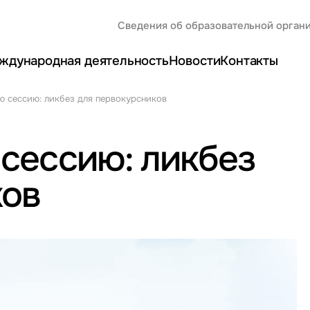
Сведения об образовательной орган
ждународная деятельность
Новости
Контакты
ю сессию: ликбез для первокурсников
 сессию: ликбез
ков