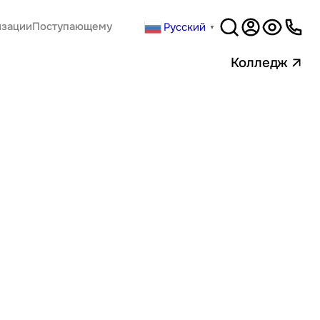
Русский
изации
Поступающему
▼
Версия
для слабовидящи
Колледж