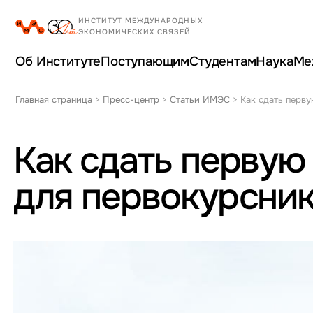
Об Институте
Поступающим
Студентам
Наука
Ме
Главная страница
>
Пресс-центр
>
Статьи ИМЭС
>
Как сдать перву
Как сдать первую
для первокурсни