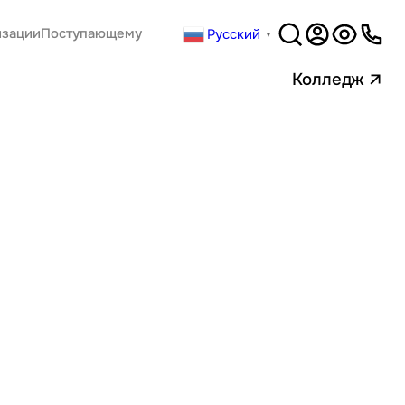
Русский
изации
Поступающему
▼
Версия
для слабовидящи
Колледж