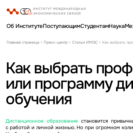
Об Институте
Поступающим
Студентам
Наука
Ме
Главная страница
>
Пресс-центр
>
Статьи ИМЭС
>
Как выбрать пр
Как выбрать про
или программу д
обучения
Дистанционное образование
становится привычн
с работой и личной жизнью. Но при огромном коли