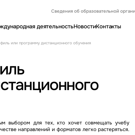
Сведения об образовательной орган
ждународная деятельность
Новости
Контакты
офиль или программу дистанционного обучения
филь
истанционного
ым выбором для тех, кто хочет совмещать учебу
честве направлений и форматов легко растеряться.