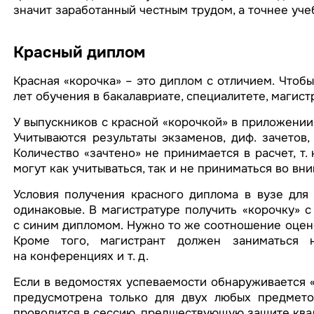
значит заработанный честным трудом, а точнее уче
Красный диплом
Красная «корочка» – это диплом с отличием. Чтобы
лет обучения в бакалавриате, специалитете, магис
У выпускников с красной «корочкой» в приложении
Учитываются результаты экзаменов, диф. зачетов
Количество «зачтено» не принимается в расчет, т.
могут как учитываться, так и не приниматься во вни
Условия получения красного диплома в вузе для 
одинаковые. В магистратуре получить «корочку» с
с синим дипломом. Нужно то же соотношение оценок
Кроме того, магистрант должен заниматься н
на конференциях и т. д.
Если в ведомостях успеваемости обнаруживается «
предусмотрена только для двух любых предмето
проводится в сессию, предшествующую защите ква