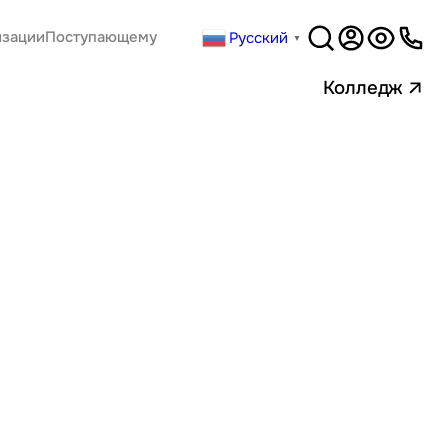
Русский
изации
Поступающему
▼
Версия
для слабовидящи
Колледж