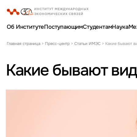
Об Институте
Поступающим
Студентам
Наука
Ме
Главная страница
>
Пресс-центр
>
Статьи ИМЭС
>
Какие бывают в
Какие бывают ви