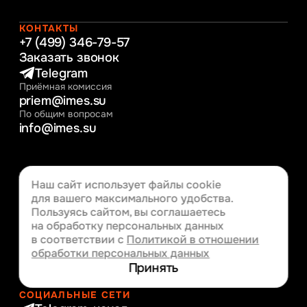
Начальное образование
Интернет-маркетинг
КОНТАКТЫ
+7 (499) 346-79-57
Заказать звонок
Telegram
Приёмная комиссия
priem@imes.su
По общим вопросам
info@imes.su
Наш сайт использует файлы cookie
для вашего
максимального удобства.
АДРЕС
Пользуясь сайтом, вы соглашаетесь
г. Москва, ул. Мосфильмовская,
дом 35
на обработку персональных данных
в соответствии с
Политикой в отношении
обработки персональных данных
Принять
СОЦИАЛЬНЫЕ СЕТИ