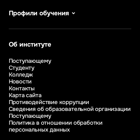
Профили обучения
Веб-дизайн
Сервис в сфере туризма и гостеприимства
Информатика
Информационные системы и бизнес-
Об институте
аналитика
Управление в сфере коммерческой
Поступающему
деятельности
Студенту
Психолого-педагогическое
Колледж
консультирование и медиация
Новости
в образовании
Контакты
Управление инновационным развитием
Карта сайта
предприятия
Противодействие коррупции
Уголовное право
Сведения об образовательной организации
Информационные технологии в бизнесе
Поступающему
Информационное и программное
Политика в отношении обработки
обеспечение бизнес процессов
персональных данных
Управление человеческими ресурсами
Таможенное регулирование и логистика