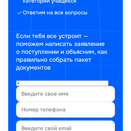
категорий учащихся
Ответим на все вопросы
Если тебя все устроит —
поможем написать заявление
о поступлении и объясним, как
правильно собрать пакет
документов