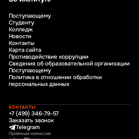
Управление в сфере коммерческой
деятельности
Поступающему
Психолого-педагогическое
Студенту
консультирование и медиация
Колледж
в образовании
Новости
Веб-дизайн
Контакты
Управление инновационным развитием
Карта сайта
предприятия
Противодействие коррупции
Уголовное право
Сведения об образовательной организации
Информационные технологии в бизнесе
Поступающему
Информационное и программное
Политика в отношении обработки
обеспечение бизнес процессов
персональных данных
Управление человеческими ресурсами
Таможенное регулирование и логистика
Начальное образование
Интернет-маркетинг
КОНТАКТЫ
+7 (499) 346-79-57
Заказать звонок
Telegram
Приёмная комиссия