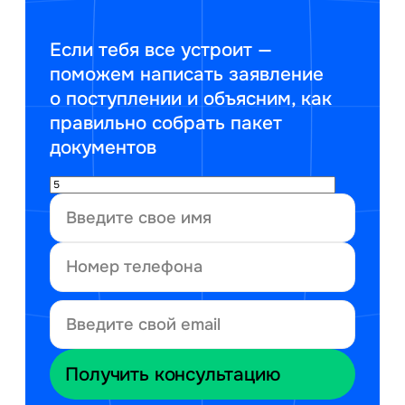
Если тебя все устроит —
поможем написать заявление
о поступлении и объясним, как
правильно собрать пакет
документов