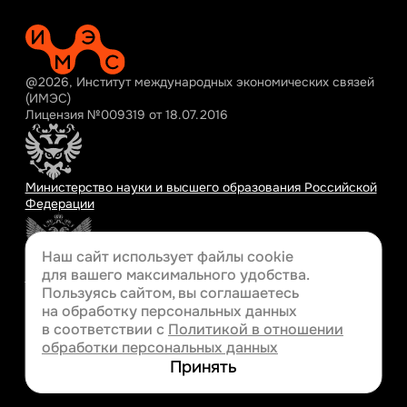
@2026, Институт международных экономических связей
(ИМЭС)
Лицензия №009319 от 18.07.2016
Министерство науки и высшего образования Российской
Федерации
Наш сайт использует файлы cookie
для вашего
максимального удобства.
Министерство просвещения Российской Федерации
Пользуясь сайтом, вы соглашаетесь
на обработку персональных данных
в соответствии с
Политикой в отношении
обработки персональных данных
Разработка сайта
Принять