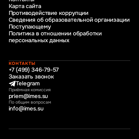
Управление инновационным развитием
Карта сайта
предприятия
Противодействие коррупции
Уголовное право
Сведения об образовательной организации
Информационные технологии в бизнесе
Поступающему
Информационное и программное
Политика в отношении обработки
обеспечение бизнес процессов
персональных данных
Управление человеческими ресурсами
Таможенное регулирование и логистика
Начальное образование
Интернет-маркетинг
КОНТАКТЫ
+7 (499) 346-79-57
Заказать звонок
Telegram
Приёмная комиссия
priem@imes.su
По общим вопросам
info@imes.su