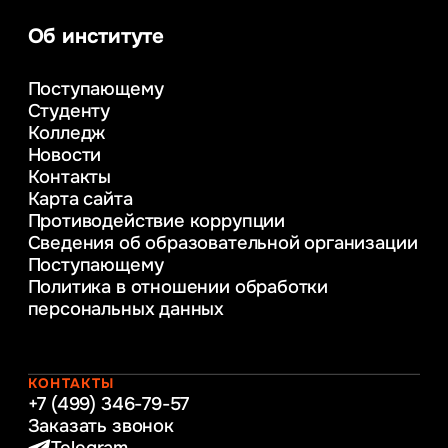
Информационные системы и бизнес-
аналитика
Об институте
Управление в сфере коммерческой
деятельности
Поступающему
Психолого-педагогическое
Студенту
консультирование и медиация
Колледж
в образовании
Новости
Веб-дизайн
Контакты
Управление инновационным развитием
Карта сайта
предприятия
Противодействие коррупции
Уголовное право
Сведения об образовательной организации
Информационные технологии в бизнесе
Поступающему
Информационное и программное
Политика в отношении обработки
обеспечение бизнес процессов
персональных данных
Управление человеческими ресурсами
Таможенное регулирование и логистика
Начальное образование
Интернет-маркетинг
КОНТАКТЫ
+7 (499) 346-79-57
Заказать звонок