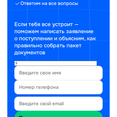
Ответим на все вопросы
Если тебя все устроит —
поможем написать заявление
о поступлении и объясним, как
правильно собрать пакет
документов