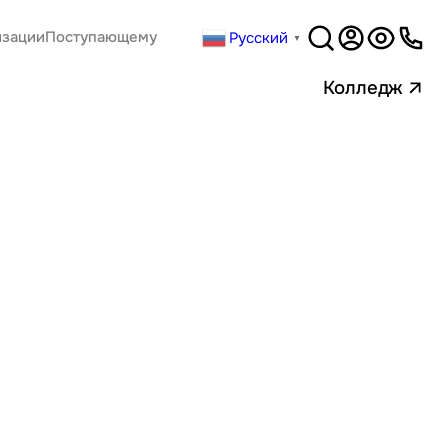
Русский
изации
Поступающему
▼
Версия
для слабовидящи
Колледж