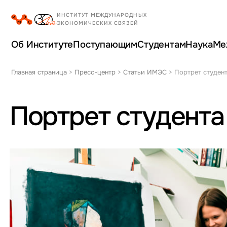
Об Институте
Поступающим
Студентам
Наука
Ме
Главная страница
>
Пресс-центр
>
Статьи ИМЭС
>
Портрет студен
Портрет студент