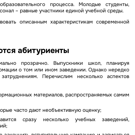
образовательного процесса. Молодые студенты,
рсонал – равные участники единой учебной среды.
вовать описанным характеристикам современной
ются абитуриенты
ально прозрачно. Выпускники школ, планируя
рмации о том или ином заведении. Однако нередко
затруднениям. Перечислим несколько аспектов
ормационных материалов, распространяемых самим
торые часто дают необъективную оценку;
равится сразу несколько учебных заведений,
ий;
ее закончить вступительную кампанию и записаться