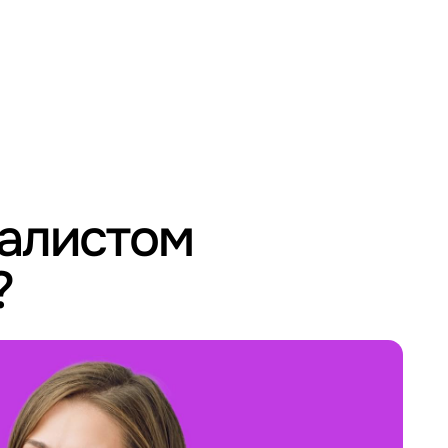
иалистом
?