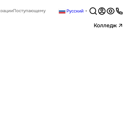
Русский
изации
Поступающему
▼
Версия
для слабовидящи
Колледж