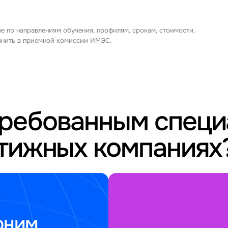
е по направлениям обучения, профилям, срокам, стоимости,
очнить в приемной комиссии ИМЭС.
требованным спец
стижных компаниях
оним