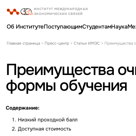
Об Институте
Поступающим
Студентам
Наука
Ме
Главная страница
>
Пресс-центр
>
Статьи ИМЭС
>
Преимущества о
Преимущества оч
формы обучения
Содержание:
Низкий проходной балл
Доступная стоимость