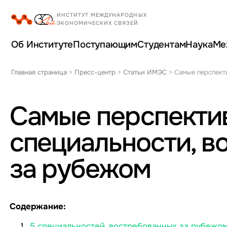
Об Институте
Поступающим
Студентам
Наука
Ме
Главная страница
>
Пресс-центр
>
Статьи ИМЭС
>
Самые перспект
Самые перспекти
специальности, в
за рубежом
Содержание:
5 специальностей, востребованных за рубежо