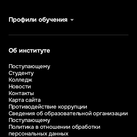
Профили обучения
Веб-дизайн
Сервис в сфере туризма и гостеприимства
Информатика
Информационные системы и бизнес-
Об институте
аналитика
Управление в сфере коммерческой
Поступающему
деятельности
Студенту
Психолого-педагогическое
Колледж
консультирование и медиация
Новости
в образовании
Контакты
Управление инновационным развитием
Карта сайта
предприятия
Противодействие коррупции
Уголовное право
Сведения об образовательной организации
Информационные технологии в бизнесе
Поступающему
Информационное и программное
Политика в отношении обработки
обеспечение бизнес процессов
персональных данных
Управление человеческими ресурсами