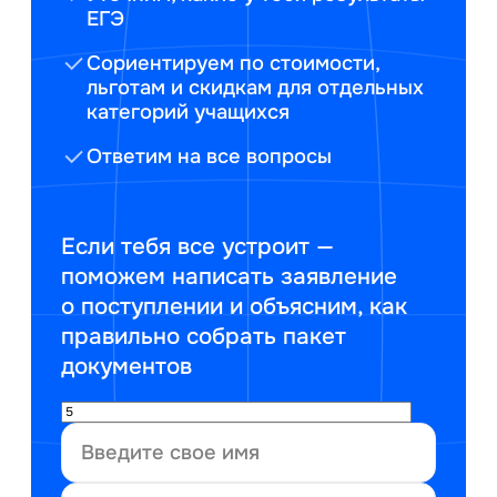
ЕГЭ
Сориентируем по стоимости,
льготам и скидкам для отдельных
категорий учащихся
Ответим на все вопросы
Если тебя все устроит —
поможем написать заявление
о поступлении и объясним, как
правильно собрать пакет
документов