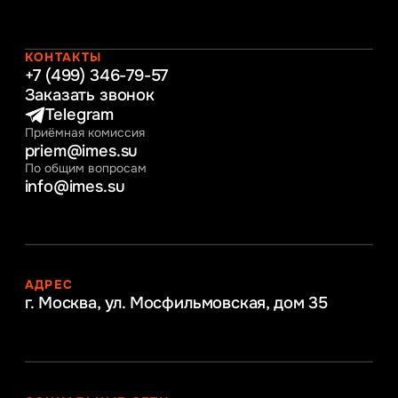
Таможенное регулирование и логистика
Начальное образование
Интернет-маркетинг
КОНТАКТЫ
+7 (499) 346-79-57
Заказать звонок
Telegram
Приёмная комиссия
priem@imes.su
По общим вопросам
info@imes.su
АДРЕС
г. Москва, ул. Мосфильмовская,
дом 35