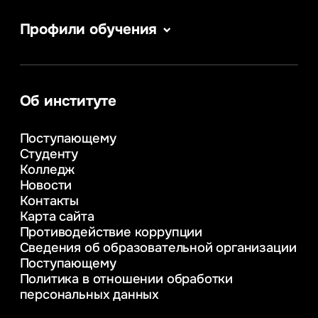
Профили обучения
Веб-дизайн
Сервис в сфере туризма и гостеприимства
Информатика
Информационные системы и бизнес-
Об институте
аналитика
Управление в сфере коммерческой
Поступающему
деятельности
Студенту
Психолого-педагогическое
Колледж
консультирование и медиация
Новости
в образовании
Контакты
Управление инновационным развитием
Карта сайта
предприятия
Противодействие коррупции
Уголовное право
Сведения об образовательной организации
Информационные технологии в бизнесе
Поступающему
Информационное и программное
Политика в отношении обработки
обеспечение бизнес процессов
персональных данных
Управление человеческими ресурсами
Таможенное регулирование и логистика