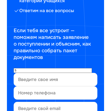
категорий учащихся
Ответим на все вопросы
Если тебя все устроит —
поможем написать заявление
о поступлении и объясним, как
правильно собрать пакет
документов