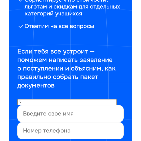
льготам и скидкам для отдельных
категорий учащихся
Ответим на все вопросы
Если тебя все устроит —
поможем написать заявление
о поступлении и объясним, как
правильно собрать пакет
документов