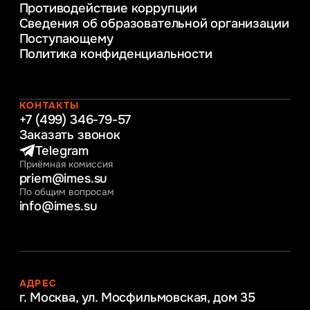
Противодействие коррупции
Уголовное право
Сведения об образовательной организации
Информационные технологии в бизнесе
Поступающему
Информационное и программное
Политика конфиденциальности
обеспечение бизнес процессов
Управление человеческими ресурсами
Таможенное регулирование и логистика
Начальное образование
КОНТАКТЫ
Интернет-маркетинг
+7 (499) 346-79-57
Заказать звонок
Telegram
Приёмная комиссия
priem@imes.su
По общим вопросам
info@imes.su
АДРЕС
г. Москва, ул. Мосфильмовская,
дом 35