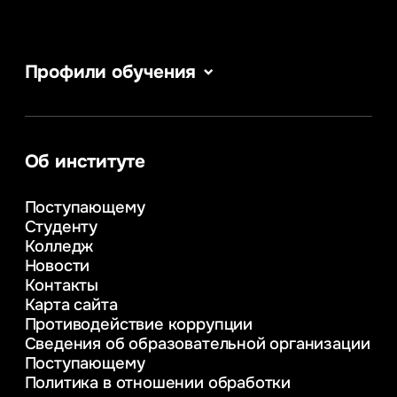
Профили обучения
Сервис в сфере туризма и гостеприимства
Информатика
Информационные системы и бизнес-
аналитика
Об институте
Управление в сфере коммерческой
деятельности
Поступающему
Психолого-педагогическое
Студенту
консультирование и медиация
Колледж
в образовании
Новости
Веб-дизайн
Контакты
Управление инновационным развитием
Карта сайта
предприятия
Противодействие коррупции
Уголовное право
Сведения об образовательной организации
Информационные технологии в бизнесе
Поступающему
Информационное и программное
Политика в отношении обработки
обеспечение бизнес процессов