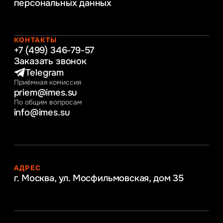
персональных данных
Управление человеческими ресурсами
Таможенное регулирование и логистика
Начальное образование
Интернет-маркетинг
КОНТАКТЫ
+7 (499) 346-79-57
Заказать звонок
Telegram
Приёмная комиссия
priem@imes.su
По общим вопросам
info@imes.su
АДРЕС
г. Москва, ул. Мосфильмовская,
дом 35