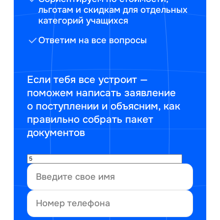
льготам и скидкам для отдельных
категорий учащихся
Ответим на все вопросы
Если тебя все устроит —
поможем написать заявление
о поступлении и объясним, как
правильно собрать пакет
документов