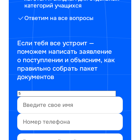
категорий учащихся
Ответим на все вопросы
Если тебя все устроит —
поможем написать заявление
о поступлении и объясним, как
правильно собрать пакет
документов