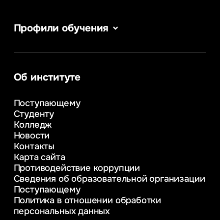
Профили обучения
Веб-дизайн
Сервис в сфере туризма и гостеприимства
Информатика
Информационные системы и бизнес-
Об институте
аналитика
Управление в сфере коммерческой
Поступающему
деятельности
Студенту
Психолого-педагогическое
Колледж
консультирование и медиация
Новости
в образовании
Контакты
Управление инновационным развитием
Карта сайта
предприятия
Противодействие коррупции
Уголовное право
Сведения об образовательной организации
Информационные технологии в бизнесе
Поступающему
Информационное и программное
Политика в отношении обработки
обеспечение бизнес процессов
персональных данных
Управление человеческими ресурсами