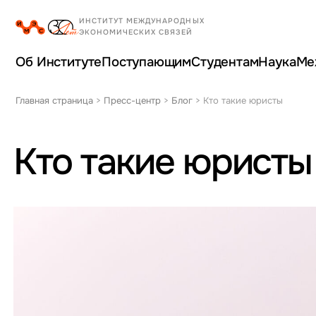
Об Институте
Поступающим
Студентам
Наука
Ме
Главная страница
>
Пресс-центр
>
Блог
>
Кто такие юристы
Кто такие юристы