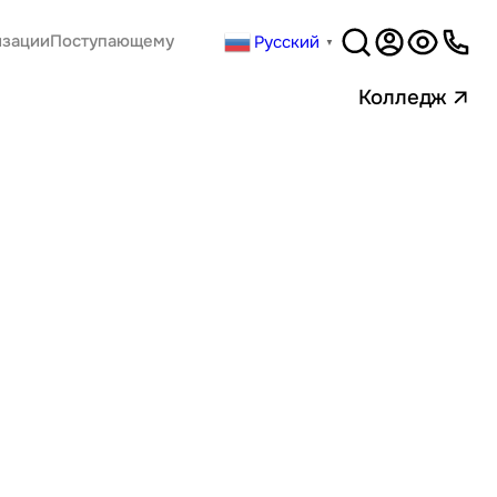
Русский
изации
Поступающему
▼
Версия
для слабовидящи
Колледж