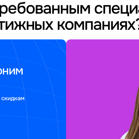
требованным спец
стижных компаниях
оним
 скидкам