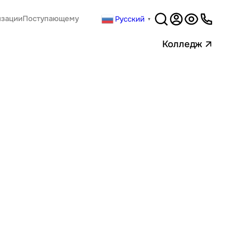
Русский
изации
Поступающему
▼
Версия
для слабовидящи
Колледж