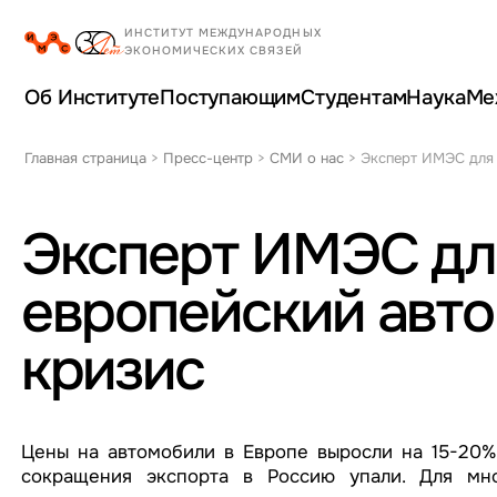
Об Институте
Поступающим
Студентам
Наука
Ме
Главная страница
>
Пресс-центр
>
СМИ о нас
>
Эксперт ИМЭС для 
Эксперт ИМЭС дл
европейский авт
кризис
Цены на автомобили в Европе выросли на 15-20%
сокращения экспорта в Россию упали. Для мн