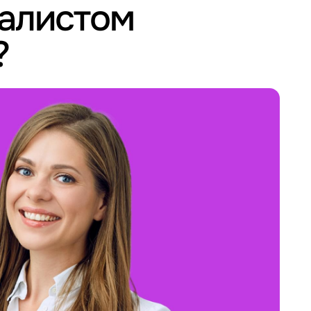
иалистом
?