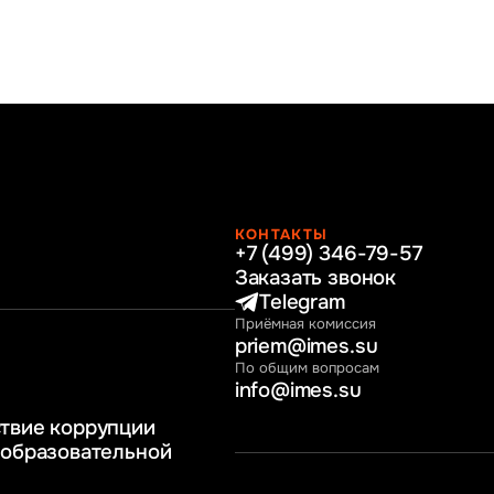
КОНТАКТЫ
+7 (499) 346-79-57
раво
Заказать звонок
нные технологии
Telegram
Приёмная комиссия
ное и программное
priem@imes.su
 бизнес процессов
По общим вопросам
info@imes.su
человеческими
твие коррупции
регулирование
 образовательной
бразование