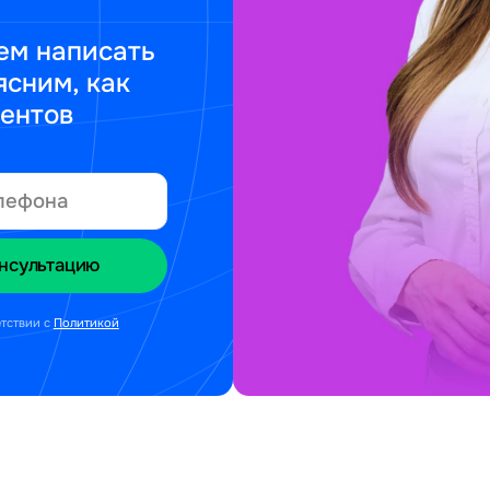
ем написать
ясним, как
ментов
етствии с
Политикой