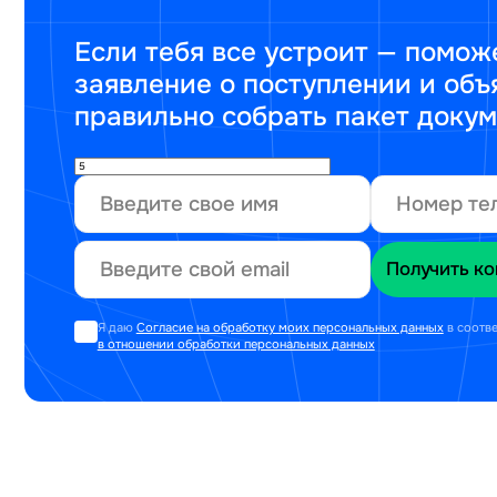
Если тебя все устроит — помож
заявление о поступлении и объ
правильно собрать пакет доку
Я даю
Согласие на обработку моих персональных данных
в соотв
в отношении обработки персональных данных