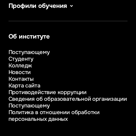
Профили обучения
Информатика
Сервис в сфере туризма и гостеприимства
Информационные системы и бизнес-
аналитика
Об институте
Управление в сфере коммерческой
деятельности
Поступающему
Психолого-педагогическое
Студенту
консультирование и медиация
Колледж
в образовании
Новости
Веб-дизайн
Контакты
Управление инновационным развитием
Карта сайта
предприятия
Противодействие коррупции
Уголовное право
Сведения об образовательной организации
Информационные технологии в бизнесе
Поступающему
Информационное и программное
Политика в отношении обработки
обеспечение бизнес процессов
персональных данных
Управление человеческими ресурсами
Таможенное регулирование и логистика
Начальное образование