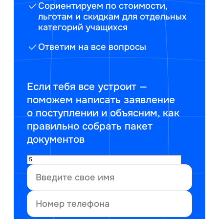
Сориентируем по стоимости,
льготам и скидкам для отдельных
категорий учащихся
Ответим на все вопросы
Если тебя все устроит —
поможем написать заявление
о поступлении и объясним, как
правильно собрать пакет
документов