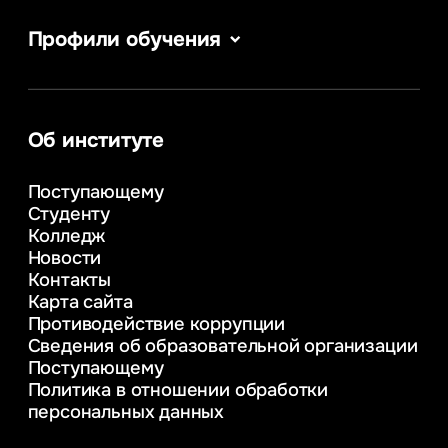
Профили обучения
Информатика
Сервис в сфере туризма и гостеприимства
Информационные системы и бизнес-
аналитика
Об институте
Управление в сфере коммерческой
деятельности
Поступающему
Психолого-педагогическое
Студенту
консультирование и медиация
Колледж
в образовании
Новости
Веб-дизайн
Контакты
Управление инновационным развитием
Карта сайта
предприятия
Противодействие коррупции
Уголовное право
Сведения об образовательной организации
Информационные технологии в бизнесе
Поступающему
Информационное и программное
Политика в отношении обработки
обеспечение бизнес процессов
персональных данных
Управление человеческими ресурсами
Таможенное регулирование и логистика