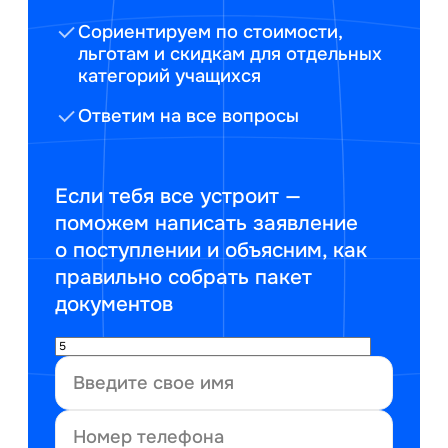
Сориентируем по стоимости,
льготам и скидкам для отдельных
категорий учащихся
Ответим на все вопросы
Если тебя все устроит —
поможем написать заявление
о поступлении и объясним, как
правильно собрать пакет
документов