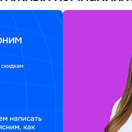
оним
 скидкам
ем написать
ясним, как