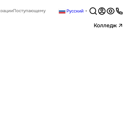
Русский
изации
Поступающему
▼
Версия
для слабовидящи
Колледж