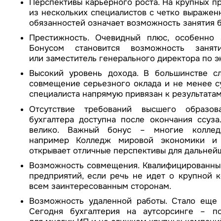
Перспективы карьерного роста. На крупных п
из нескольких специалистов с четко выраже
обязанностей означает возможность занятия б
Престижность. Очевидный плюс, особенно 
Бонусом становится возможность занят
или заместитель генерального директора по э
Высокий уровень дохода. В большинстве сл
совмещение серьезного оклада и не менее с
специалиста напрямую привязан к результатам
Отсутствие требований высшего образова
бухгалтера доступна после окончания ссуз
велико. Важный бонус – многие коллед
например Колледж мировой экономики и 
открывает отличные перспективы для дальнейше
Возможность совмещения. Квалифицированный
предприятий, если речь не идет о крупной 
всем заинтересованным сторонам.
Возможность удаленной работы. Стало еще 
Сегодня бухгалтерия на аутсорсинге – п