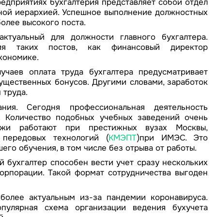
редприятиях бухгалтерия представляет собой отдел
нной иерархией. Успешное выполнение должностных
олее высокого поста.
актуальный для должности главного бухгалтера.
ия таких постов, как финансовый директор
кономике.
учаев оплата труда бухгалтера предусматривает
ущественных бонусов. Другими словами, заработок
 труда.
ния. Сегодня профессиональная деятельность
а. Количество подобных учебных заведений очень
жи работают при престижных вузах Москвы,
передовых технологий (
КМЭПТ
)
при ИМЭС. Это
го обучения, в том числе без отрыва от работы.
 бухгалтер способен вести учет сразу нескольких
корпорации. Такой формат сотрудничества выгоден
более актуальным из-за пандемии коронавируса.
опулярная схема организации ведения бухучета