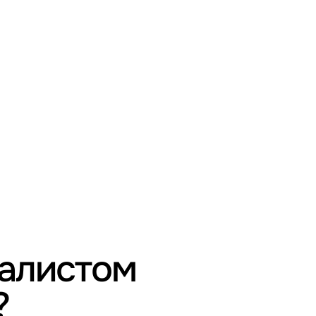
иалистом
?