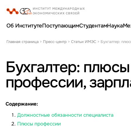
Об Институте
Поступающим
Студентам
Наука
Ме
Главная страница
>
Пресс-центр
>
Статьи ИМЭС
>
Бухгалтер: плюс
Бухгалтер: плюсы
профессии, зарпл
Содержание:
Должностные обязанности специалиста
Плюсы профессии