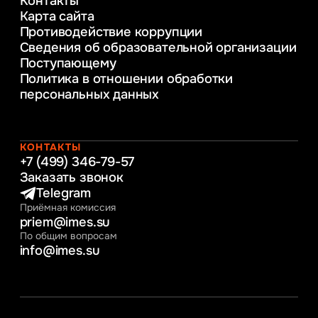
Контакты
Управление инновационным развитием
Карта сайта
предприятия
Противодействие коррупции
Уголовное право
Сведения об образовательной организации
Информационные технологии в бизнесе
Поступающему
Информационное и программное
Политика в отношении обработки
обеспечение бизнес процессов
персональных данных
Управление человеческими ресурсами
Таможенное регулирование и логистика
Начальное образование
Интернет-маркетинг
КОНТАКТЫ
+7 (499) 346-79-57
Заказать звонок
Telegram
Приёмная комиссия
priem@imes.su
По общим вопросам
info@imes.su