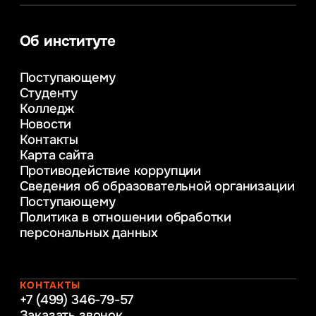
Сервис в сфере туризма и гостеприимства
Информационные системы и бизнес-
аналитика
Об институте
Управление в сфере коммерческой
деятельности
Поступающему
Психолого-педагогическое
Студенту
консультирование и медиация
Колледж
в образовании
Новости
Веб-дизайн
Контакты
Управление инновационным развитием
Карта сайта
предприятия
Противодействие коррупции
Уголовное право
Сведения об образовательной организации
Информационные технологии в бизнесе
Поступающему
Информационное и программное
Политика в отношении обработки
обеспечение бизнес процессов
персональных данных
Управление человеческими ресурсами
Таможенное регулирование и логистика
Начальное образование
Интернет-маркетинг
КОНТАКТЫ
+7 (499) 346-79-57
Заказать звонок