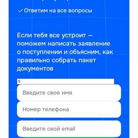
Ответим на все вопросы
Если тебя все устроит —
поможем написать заявление
о поступлении и объясним, как
правильно собрать пакет
документов