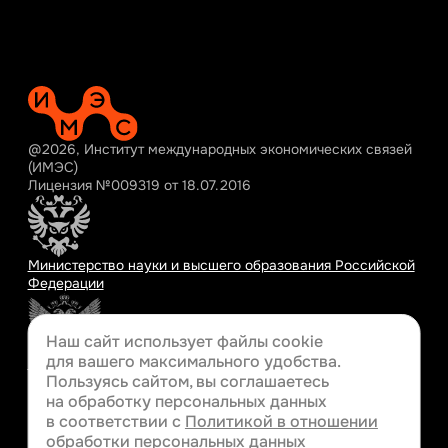
@2026, Институт международных экономических связей
(ИМЭС)
Лицензия №009319 от 18.07.2016
Министерство науки и высшего образования Российской
Федерации
Наш сайт использует файлы cookie
для вашего
максимального удобства.
Министерство просвещения Российской Федерации
Пользуясь сайтом, вы соглашаетесь
на обработку персональных данных
в соответствии с
Политикой в отношении
обработки персональных данных
Разработка сайта