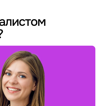
иалистом
?