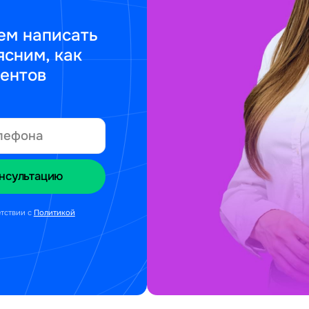
ем написать
ясним, как
ментов
етствии с
Политикой