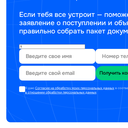
Если тебя все устроит — помож
заявление о поступлении и объ
правильно собрать пакет доку
Я даю
Согласие на обработку моих персональных данных
в соотв
в отношении обработки персональных данных