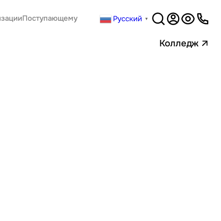
Русский
изации
Поступающему
▼
Версия
для слабовидящи
Колледж