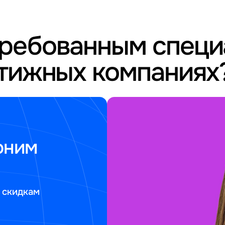
требованным спец
стижных компаниях
оним
 скидкам