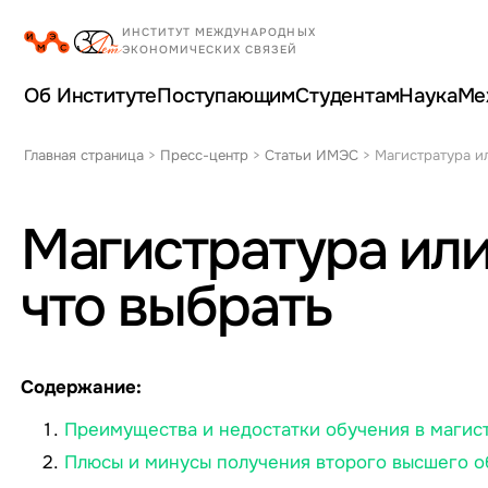
Об Институте
Поступающим
Студентам
Наука
Ме
Главная страница
>
Пресс-центр
>
Статьи ИМЭС
>
Магистратура и
Магистратура или
что выбрать
Содержание:
Преимущества и недостатки обучения в магис
Плюсы и минусы получения второго высшего о