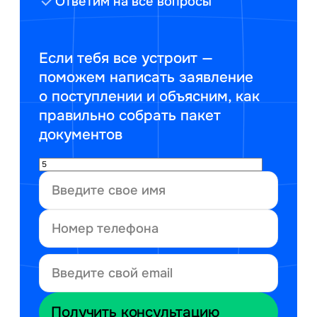
Ответим на все вопросы
Если тебя все устроит —
поможем написать заявление
о поступлении и объясним, как
правильно собрать пакет
документов