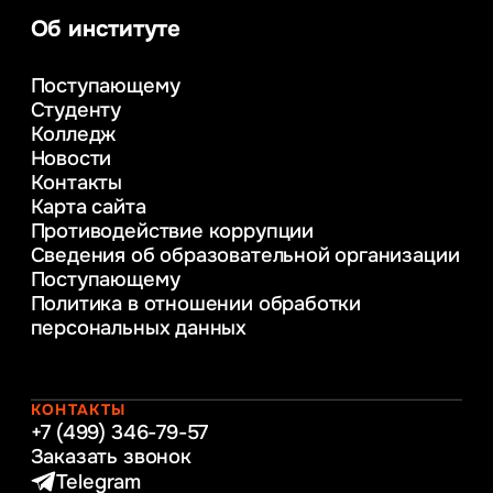
аналитика
Об институте
Управление в сфере коммерческой
деятельности
Поступающему
Психолого-педагогическое
Студенту
консультирование и медиация
Колледж
в образовании
Новости
Веб-дизайн
Контакты
Управление инновационным развитием
Карта сайта
предприятия
Противодействие коррупции
Уголовное право
Сведения об образовательной организации
Информационные технологии в бизнесе
Поступающему
Информационное и программное
Политика в отношении обработки
обеспечение бизнес процессов
персональных данных
Управление человеческими ресурсами
Таможенное регулирование и логистика
Начальное образование
Интернет-маркетинг
КОНТАКТЫ
+7 (499) 346-79-57
Заказать звонок
Telegram