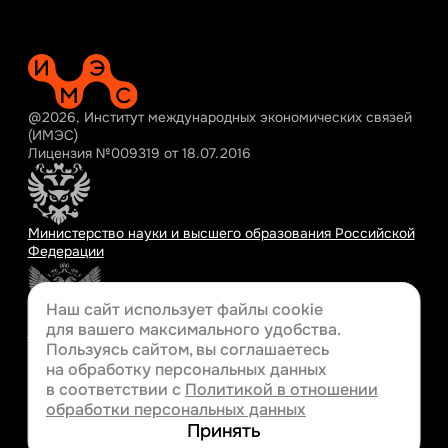
@2026, Институт международных экономических связей
(ИМЭС)
Лицензия №009319 от 18.07.2016
Министерство науки и высшего образования Российской
Федерации
Наш сайт использует файлы cookie
для вашего
максимального удобства.
Министерство просвещения Российской Федерации
Пользуясь сайтом, вы соглашаетесь
на обработку персональных данных
в соответствии с
Политикой в отношении
обработки персональных данных
Разработка сайта
Принять