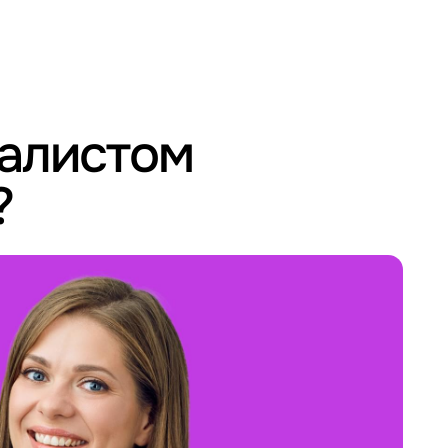
иалистом
?