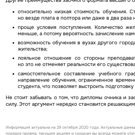
Другие преимущества заочного формата высшего о
относительно низкая стоимость обучения. С
но везде плата в полтора или даже в два раза 
проще условия поступления. Количество же
меньше, а потому вероятность зачисление нам
возможность обучения в вузах другого город
жительства;
лояльное отношение со стороны преподава
но это не отменяет реальности его существов
самостоятельное составление учебного гра
направление обучения, ограниченное времен
студента, что позволяет выстроить подготовк
Не стоит забывать о том, что дипломы очника и 
силу. Этот аргумент нередко становится решающим
Информация актуальна на 29 октября 2020 года. Актуальные данны
порядке приема, текущим акциям и скидкам вы всегда можете ут