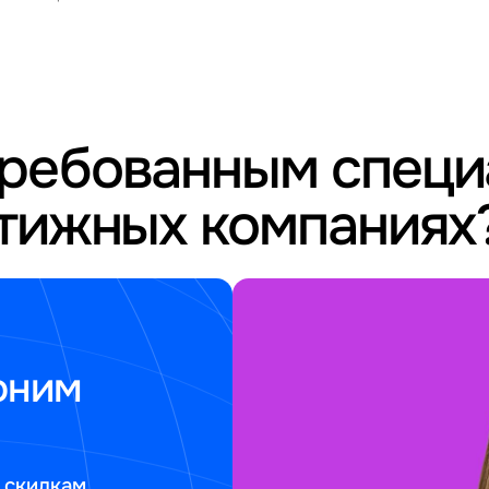
требованным спец
стижных компаниях
оним
 скидкам