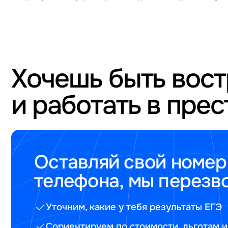
Хочешь быть вос
и работать в пре
Оставляй свой номер
телефона, мы перезв
Уточним, какие у тебя результаты ЕГЭ
Сориентируем по стоимости, льготам и