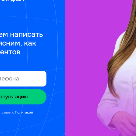
ем написать
ясним, как
ментов
етствии с
Политикой