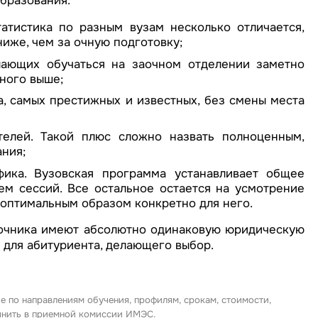
бразования:
татистика по разным вузам несколько отличается,
ниже, чем за очную подготовку;
лающих обучаться на заочном отделении заметно
ного выше;
а, самых престижных и известных, без смены места
телей. Такой плюс сложно назвать полноценным,
ания;
фика. Вузовская программа устанавливает общее
ем сессий. Все остальное остается на усмотрение
у оптимальным образом конкретно для него.
заочника имеют абсолютно одинаковую юридическую
 для абитуриента, делающего выбор.
е по направлениям обучения, профилям, срокам, стоимости,
очнить в приемной комиссии ИМЭС.