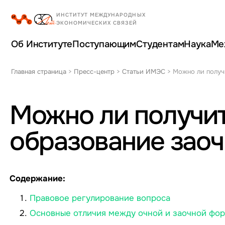
Об Институте
Поступающим
Студентам
Наука
Ме
Главная страница
>
Пресс-центр
>
Статьи ИМЭС
>
Можно ли получ
Можно ли получи
образование заоч
Содержание:
Правовое регулирование вопроса
Основные отличия между очной и заочной фо