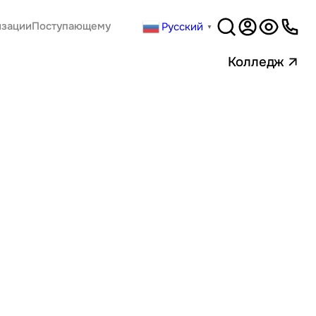
Русский
изации
Поступающему
▼
Версия
для слабовидящи
Колледж