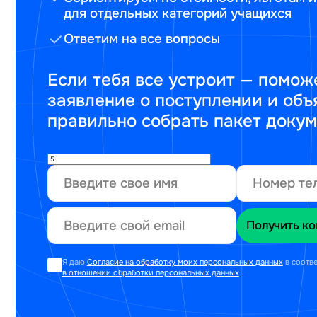
для отдельных категорий учащихся
Ответим на все вопросы
Если тебя все устроит — помож
заявление о поступлении и объ
правильно собрать пакет доку
Я даю
Согласие на обработку моих персональных данных
в соотв
в отношении обработки персональных данных