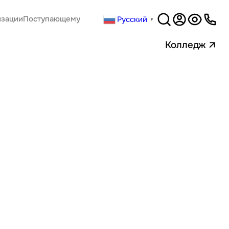
Русский
изации
Поступающему
▼
Версия
для слабовидящи
Колледж