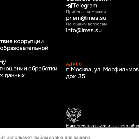
нные технологии
Telegram
Приёмная комиссия
ное и программное
priem@imes.su
 бизнес процессов
По общим вопросам
info@imes.su
человеческими
твие коррупции
регулирование
 образовательной
бразование
му
АДРЕС
ркетинг
отношении обработки
г. Москва, ул. Мосфильмов
х данных
дом 35
Министерство науки и высшего обр
Российской Федерации
йт использует файлы cookie
для вашего