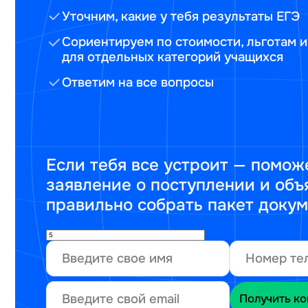
Уточним, какие у тебя результаты ЕГЭ
Сориентируем по стоимости, льготам и
для отдельных категорий учащихся
Ответим на все вопросы
Если тебя все устроит — помож
заявление о поступлении и объ
правильно собрать пакет доку