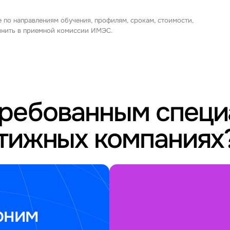
е по направлениям обучения, профилям, срокам, стоимости,
очнить в приемной комиссии ИМЭС.
требованным спец
стижных компаниях
оним