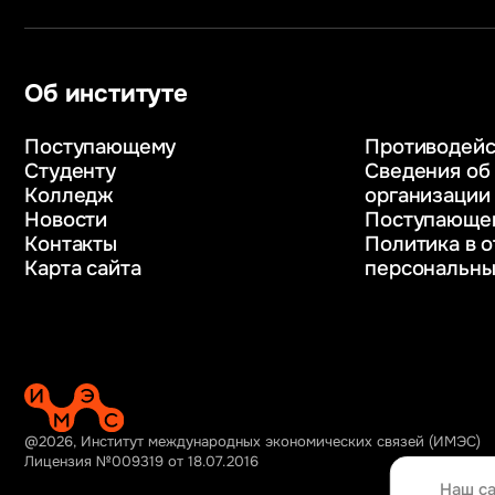
Сервис в сфере туризма
Информацио
и гостеприимства
в бизнесе
Информационные системы
Информацион
и бизнес-аналитика
обеспечение
Об институте
Управление в сфере
Управление 
коммерческой деятельности
ресурсами
Поступающему
Противодейс
Психолого-педагогическое
Таможенное 
Студенту
Сведения об
консультирование и медиация
и логистика
Колледж
организации
в образовании
Начальное о
Новости
Поступающе
Веб-дизайн
Интернет-ма
Контакты
Политика в 
Управление инновационным
Карта сайта
персональны
развитием предприятия
@2026, Институт международных экономических связей (ИМЭС)
Лицензия №009319 от 18.07.2016
Наш са