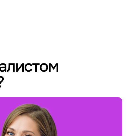
иалистом
?