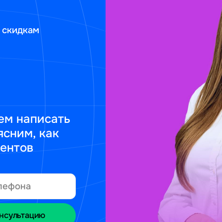
 скидкам
ем написать
ясним, как
ментов