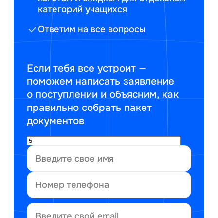
категорий учащихся
Ответим на все вопросы
Если тебя все устроит —
поможем написать заявление
о поступлении и объясним, как
правильно собрать пакет
документов