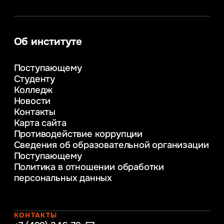
Информатика
Сервис в сфере туризма и гостеприимства
Информационные системы и бизнес-
аналитика
Об институте
Управление в сфере коммерческой
деятельности
Поступающему
Психолого-педагогическое
Студенту
консультирование и медиация
Колледж
в образовании
Новости
Веб-дизайн
Контакты
Управление инновационным развитием
Карта сайта
предприятия
Противодействие коррупции
Уголовное право
Сведения об образовательной организации
Информационные технологии в бизнесе
Поступающему
Информационное и программное
Политика в отношении обработки
обеспечение бизнес процессов
персональных данных
Управление человеческими ресурсами
Таможенное регулирование и логистика
Начальное образование
Интернет-маркетинг
КОНТАКТЫ