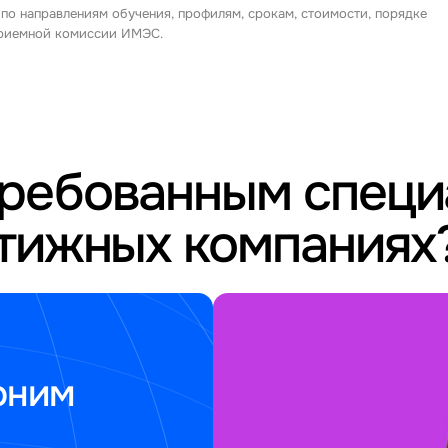
 по направлениям обучения, профилям, срокам, стоимости, порядке
 приемной комиссии ИМЭС.
требованным спец
стижных компаниях
оним