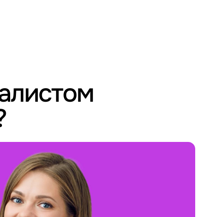
иалистом
?