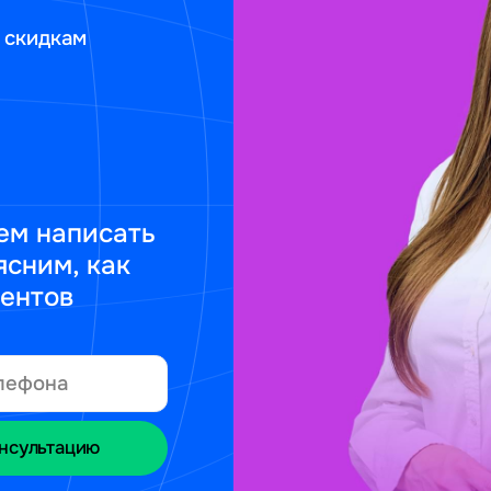
 скидкам
ем написать
ясним, как
ментов