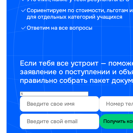
Сориентируем по стоимости, льготам и
для отдельных категорий учащихся
Ответим на все вопросы
Если тебя все устроит — помож
заявление о поступлении и объ
правильно собрать пакет доку