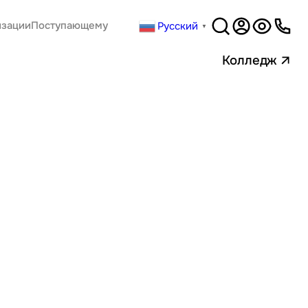
Русский
изации
Поступающему
▼
Версия
для слабовидящи
Колледж