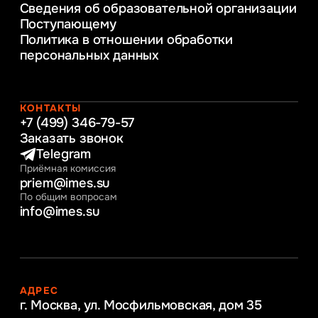
Сведения об образовательной организации
Информационные технологии в бизнесе
Поступающему
Информационное и программное
Политика в отношении обработки
обеспечение бизнес процессов
персональных данных
Управление человеческими ресурсами
Таможенное регулирование и логистика
Начальное образование
Интернет-маркетинг
КОНТАКТЫ
+7 (499) 346-79-57
Заказать звонок
Telegram
Приёмная комиссия
priem@imes.su
По общим вопросам
info@imes.su
АДРЕС
г. Москва, ул. Мосфильмовская,
дом 35