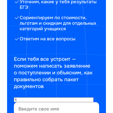
Уточним, какие у тебя результаты
ЕГЭ
Сориентируем по стоимости,
льготам и скидкам для отдельных
категорий учащихся
Ответим на все вопросы
Если тебя все устроит —
поможем написать заявление
о поступлении и объясним, как
правильно собрать пакет
документов