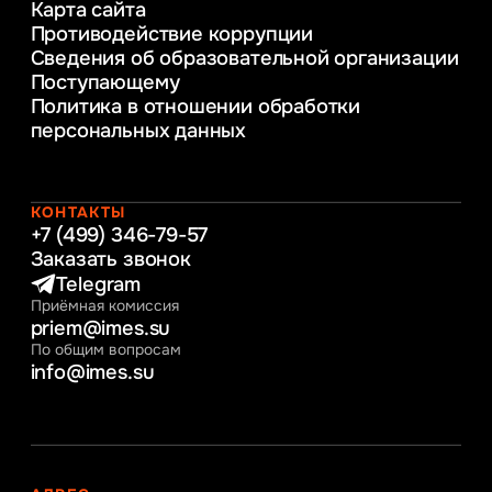
Карта сайта
предприятия
Противодействие коррупции
Уголовное право
Сведения об образовательной организации
Информационные технологии в бизнесе
Поступающему
Информационное и программное
Политика в отношении обработки
обеспечение бизнес процессов
персональных данных
Управление человеческими ресурсами
Таможенное регулирование и логистика
Начальное образование
Интернет-маркетинг
КОНТАКТЫ
+7 (499) 346-79-57
Заказать звонок
Telegram
Приёмная комиссия
priem@imes.su
По общим вопросам
info@imes.su