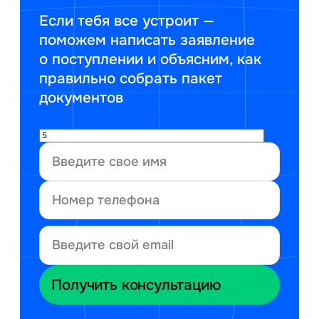
Если тебя все устроит —
поможем написать заявление
о поступлении и объясним, как
правильно собрать пакет
документов